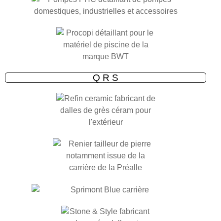
Q R S