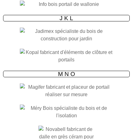
J K L
M N O