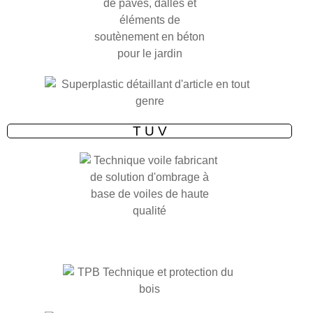
T U V