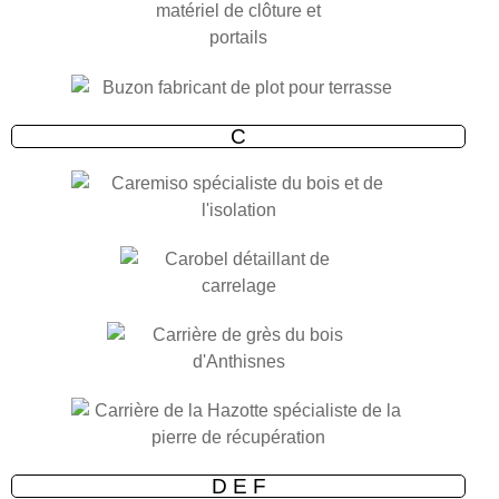
C
D E F