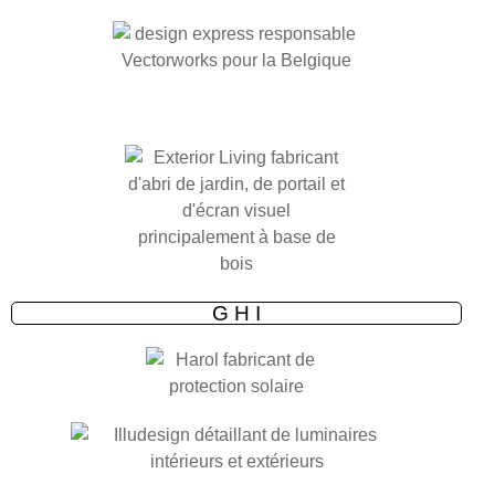
G H I